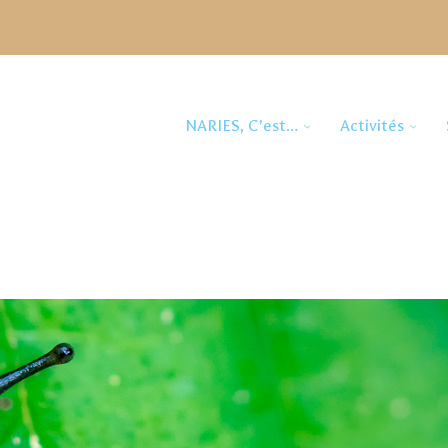
NARIES, C’est…
Activités