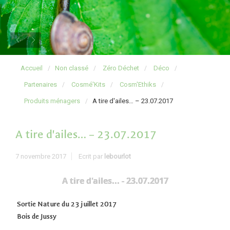
Accueil
Non classé
Zéro Déchet
Déco
Partenaires
Cosmé'Kits
Cosm'Ethiks
Produits ménagers
A tire d'ailes… – 23.07.2017
A tire d'ailes… – 23.07.2017
7 novembre 2017
Ecrit par
lebourlot
A tire d'ailes... - 23.07.2017
Sortie Nature du 23 juillet 2017
Bois de Jussy