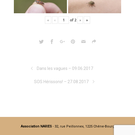
«
‹
of
2
›
»
Dans les vagues – 09.06.2017
SOS Hérissons! – 27.08.2017
Association NARIES
- 32, rue Peillonnex, 1225 Chêne-Bourg