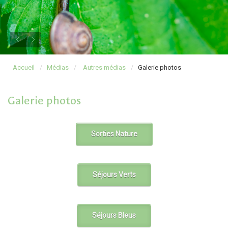
Accueil
Médias
Autres médias
Galerie photos
Galerie photos
Sorties Nature
Séjours Verts
Séjours Bleus