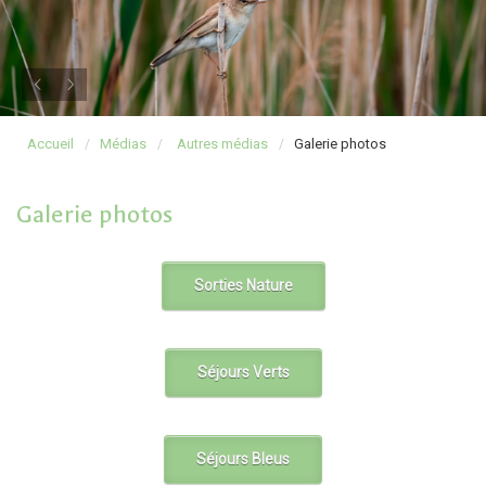
Accueil
Médias
Autres médias
Galerie photos
Galerie photos
Sorties Nature
Séjours Verts
Séjours Bleus