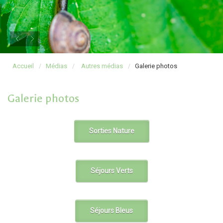
Accueil
Médias
Autres médias
Galerie photos
Galerie photos
Sorties Nature
Séjours Verts
Séjours Bleus