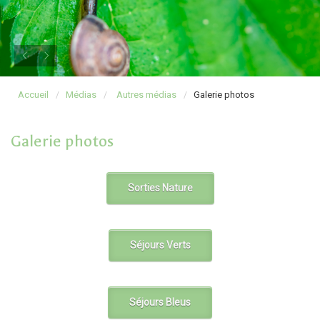
Accueil
Médias
Autres médias
Galerie photos
Galerie photos
Sorties Nature
Séjours Verts
Séjours Bleus