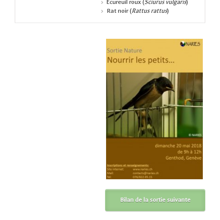
Ecureuil roux (
Sciurus vulgaris
)
Rat noir (
Rattus rattus
)
Bilan de la sortie suivante