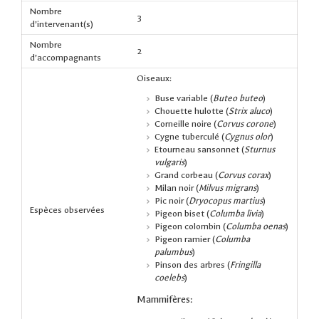
Nombre
3
d’intervenant(s)
Nombre
2
d’accompagnants
Oiseaux:
Buse variable (
Buteo buteo
)
Chouette hulotte (
Strix aluco
)
Corneille noire (
Corvus corone
)
Cygne tuberculé (
Cygnus olor
)
Etourneau sansonnet (
Sturnus
vulgaris
)
Grand corbeau (
Corvus corax
)
Milan noir (
Milvus migrans
)
Pic noir (
Dryocopus martius
)
Espèces observées
Pigeon biset (
Columba livia
)
Pigeon colombin (
Columba oenas
)
Pigeon ramier (
Columba
palumbus
)
Pinson des arbres (
Fringilla
coelebs
)
Mammifères: