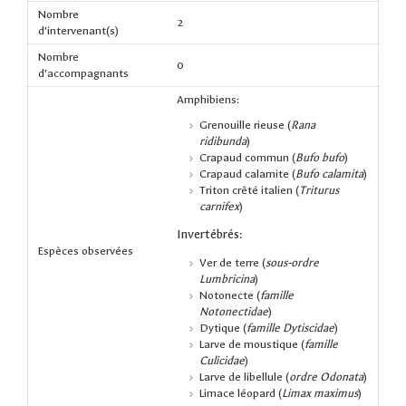
Nombre
2
d’intervenant(s)
Nombre
0
d’accompagnants
Amphibiens:
Grenouille rieuse (
Rana
ridibunda
)
Crapaud commun (
Bufo bufo
)
Crapaud calamite (
Bufo calamita
)
Triton crêté italien (
Triturus
carnifex
)
Invertébrés:
Espèces observées
Ver de terre (
sous-ordre
Lumbricina
)
Notonecte (
famille
Notonectidae
)
Dytique (
famille Dytiscidae
)
Larve de moustique (
famille
Culicidae
)
Larve de libellule (
ordre Odonata
)
Limace léopard (
Limax maximus
)